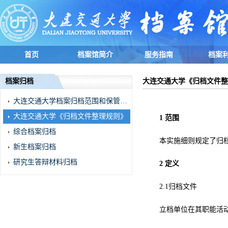
首页
档案馆简介
服务指南
档案
档案归档
大连交通大学《归档文件整
大连交通大学档案归档范围和保管期限表
大连交通大学《归档文件整理规则》
1
范围
综合档案归档
本实施细则规定了归
新生档案归档
研究生答辩材料归档
2
定义
2.1
归档文件
立档单位在其职能活