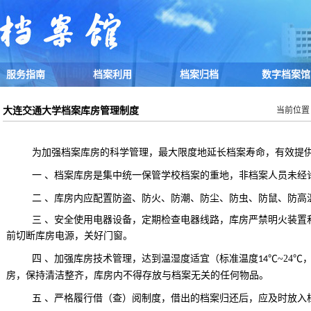
服务指南
档案利用
档案归档
数字档案馆
大连交通大学档案库房管理制度
当前位置
为加强档案库房的科学管理，最大限度地延长档案寿命，有效提
一 、档案库房是集中统一保管学校档案的重地，非档案人员未经
二 、库房内应配置防盗、防火、防潮、防尘、防虫、防鼠、防高
三 、安全使用电器设备，定期检查电器线路，库房严禁明火装置
前切断库房电源，关好门窗。
四 、加强库房技术管理，达到温湿度适宜（标准温度
℃
~24
℃
14
房，保持清洁整齐，库房内不得存放与档案无关的任何物品。
五 、严格履行借（查）阅制度，借出的档案归还后，应及时放入