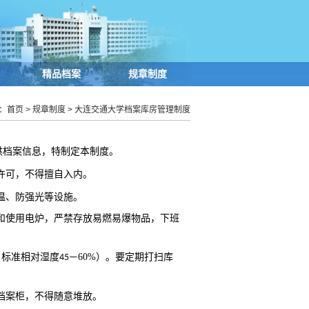
精品档案
规章制度
：
首页
>
规章制度
>
大连交通大学档案库房管理制度
供档案信息，特制定本制度。
许可，不得擅自入内。
温、防强光等设施。
和使用电炉，严禁存放易燃易爆物品，下班
，标准相对湿度
60%
）。要定期打扫库
45
—
档案柜，不得随意堆放。