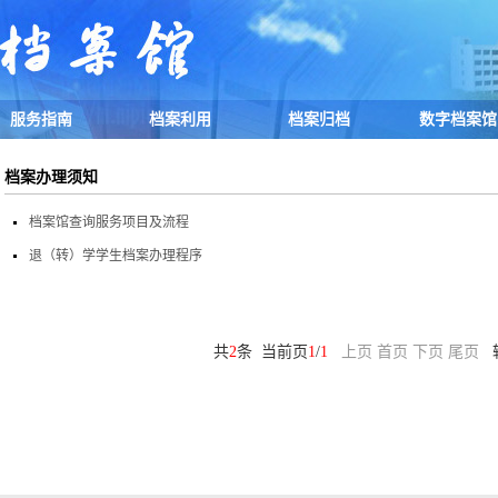
服务指南
档案利用
档案归档
数字档案馆
档案办理须知
档案馆查询服务项目及流程
退（转）学学生档案办理程序
共
2
条 当前页
1
/
1
上页
首页
下页
尾页