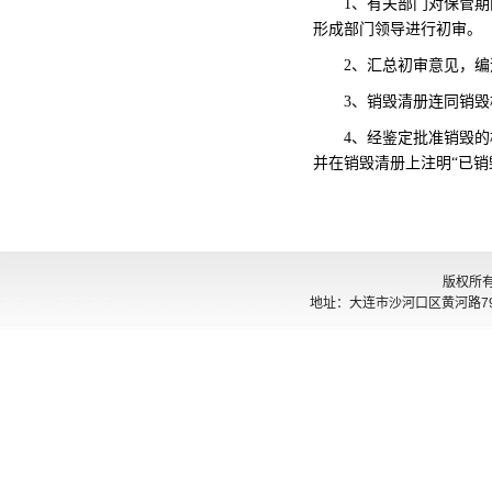
1
、有关部门对保管期
形成部门领导进行初审。
2
、汇总初审意见，编
3
、销毁清册连同销毁
4
、经鉴定批准销毁的
并在销毁清册上注明“已销
版权所
地址：大连市沙河口区黄河路794号